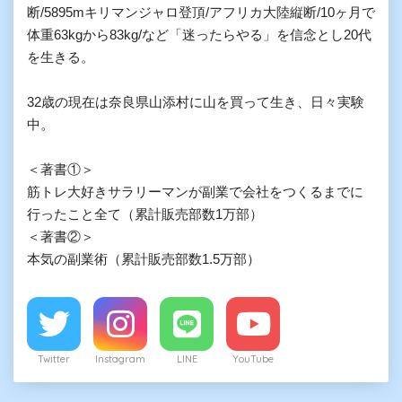
断/5895mキリマンジャロ登頂/アフリカ大陸縦断/10ヶ月で
体重63kgから83kg/など「迷ったらやる」を信念とし20代
を生きる。

32歳の現在は奈良県山添村に山を買って生き、日々実験
中。

＜著書①＞

筋トレ大好きサラリーマンが副業で会社をつくるまでに
行ったこと全て（累計販売部数1万部）

＜著書②＞

本気の副業術（累計販売部数1.5万部）
Twitter
Instagram
LINE
YouTube