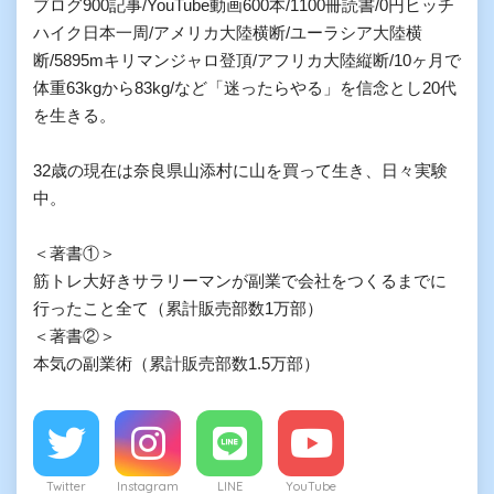
ブログ900記事/YouTube動画600本/1100冊読書/0円ヒッチ
ハイク日本一周/アメリカ大陸横断/ユーラシア大陸横
断/5895mキリマンジャロ登頂/アフリカ大陸縦断/10ヶ月で
体重63kgから83kg/など「迷ったらやる」を信念とし20代
を生きる。

32歳の現在は奈良県山添村に山を買って生き、日々実験
中。

＜著書①＞

筋トレ大好きサラリーマンが副業で会社をつくるまでに
行ったこと全て（累計販売部数1万部）

＜著書②＞

本気の副業術（累計販売部数1.5万部）
Twitter
Instagram
LINE
YouTube