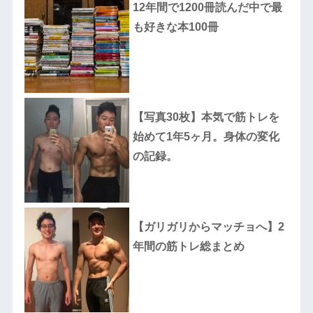
12年間で1200冊読んだ中で最
も好きな本100冊
【写真30枚】本気で筋トレを
始めて1年5ヶ月。身体の変化
の記録。
【ガリガリからマッチョへ】2
年間の筋トレ総まとめ