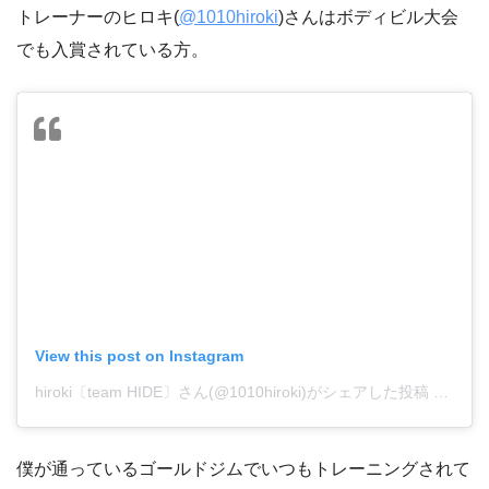
トレーナーのヒロキ(
@1010hiroki
)さんはボディビル大会
でも入賞されている方。
View this post on Instagram
hiroki〔team HIDE〕さん(@1010hiroki)がシェアした投稿
–
201
僕が通っているゴールドジムでいつもトレーニングされて