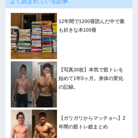
よく読まれている記事
12年間で1200冊読んだ中で最
も好きな本100冊
【写真30枚】本気で筋トレを
始めて1年5ヶ月。身体の変化
の記録。
【ガリガリからマッチョへ】2
年間の筋トレ総まとめ