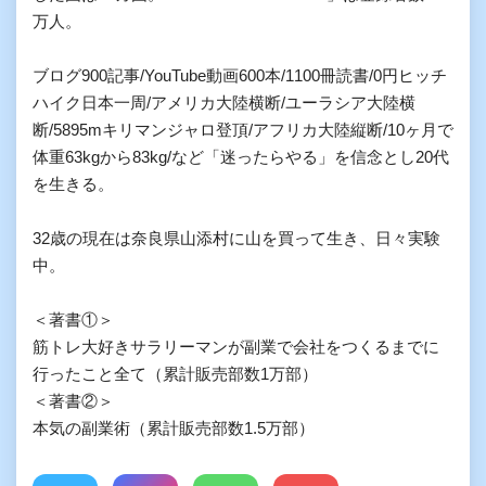
万人。

ブログ900記事/YouTube動画600本/1100冊読書/0円ヒッチ
ハイク日本一周/アメリカ大陸横断/ユーラシア大陸横
断/5895mキリマンジャロ登頂/アフリカ大陸縦断/10ヶ月で
体重63kgから83kg/など「迷ったらやる」を信念とし20代
を生きる。

32歳の現在は奈良県山添村に山を買って生き、日々実験
中。

＜著書①＞

筋トレ大好きサラリーマンが副業で会社をつくるまでに
行ったこと全て（累計販売部数1万部）

＜著書②＞

本気の副業術（累計販売部数1.5万部）