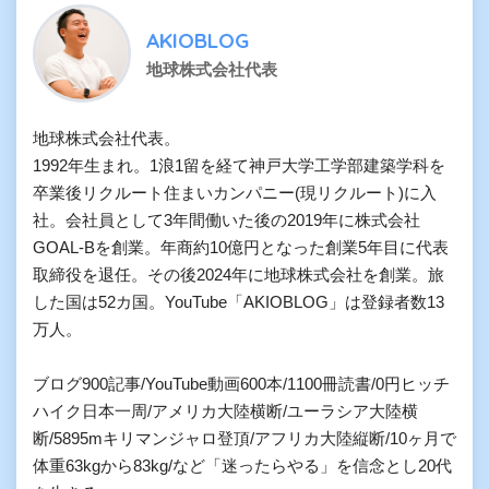
AKIOBLOG
地球株式会社代表
地球株式会社代表。

1992年生まれ。1浪1留を経て神戸大学工学部建築学科を
卒業後リクルート住まいカンパニー(現リクルート)に入
社。会社員として3年間働いた後の2019年に株式会社
GOAL-Bを創業。年商約10億円となった創業5年目に代表
取締役を退任。その後2024年に地球株式会社を創業。旅
した国は52カ国。YouTube「AKIOBLOG」は登録者数13
万人。

ブログ900記事/YouTube動画600本/1100冊読書/0円ヒッチ
ハイク日本一周/アメリカ大陸横断/ユーラシア大陸横
断/5895mキリマンジャロ登頂/アフリカ大陸縦断/10ヶ月で
体重63kgから83kg/など「迷ったらやる」を信念とし20代