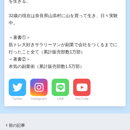
を生きる。

32歳の現在は奈良県山添村に山を買って生き、日々実験
中。

＜著書①＞

筋トレ大好きサラリーマンが副業で会社をつくるまでに
行ったこと全て（累計販売部数1万部）

＜著書②＞

本気の副業術（累計販売部数1.5万部）
Twitter
Instagram
LINE
YouTube
前の記事