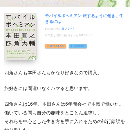
モバイルボヘミアン 旅するように働き、生
きるには
posted with
ヨメレバ
本田直之,四角大輔 ライツ社 2017-04-14
Amazon
Kindle
四角さんも本田さんもかなり好きなので購入。
旅好きには間違いなくハマると思います。
四角さんは16年、本田さんは6年間会社で本気で働いた。
働いている間も自分の趣味をとことん追求し、
それらを中心とした生き方を手に入れるための試行錯誤を