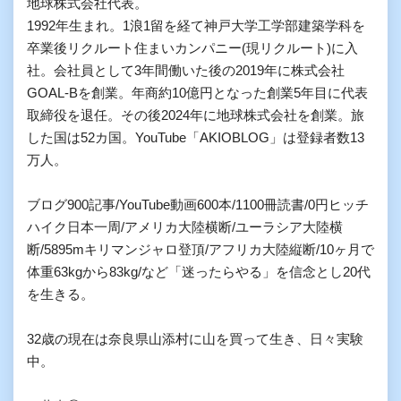
地球株式会社代表。

1992年生まれ。1浪1留を経て神戸大学工学部建築学科を
卒業後リクルート住まいカンパニー(現リクルート)に入
社。会社員として3年間働いた後の2019年に株式会社
GOAL-Bを創業。年商約10億円となった創業5年目に代表
取締役を退任。その後2024年に地球株式会社を創業。旅
した国は52カ国。YouTube「AKIOBLOG」は登録者数13
万人。

ブログ900記事/YouTube動画600本/1100冊読書/0円ヒッチ
ハイク日本一周/アメリカ大陸横断/ユーラシア大陸横
断/5895mキリマンジャロ登頂/アフリカ大陸縦断/10ヶ月で
体重63kgから83kg/など「迷ったらやる」を信念とし20代
を生きる。

32歳の現在は奈良県山添村に山を買って生き、日々実験
中。
