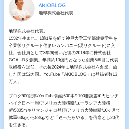
AKIOBLOG
地球株式会社代表
地球株式会社代表。

1992年生まれ。1浪1留を経て神戸大学工学部建築学科を
卒業後リクルート住まいカンパニー(現リクルート)に入
社。会社員として3年間働いた後の2019年に株式会社
GOAL-Bを創業。年商約10億円となった創業5年目に代表
取締役を退任。その後2024年に地球株式会社を創業。旅
した国は52カ国。YouTube「AKIOBLOG」は登録者数13
万人。

ブログ900記事/YouTube動画600本/1100冊読書/0円ヒッチ
ハイク日本一周/アメリカ大陸横断/ユーラシア大陸横
断/5895mキリマンジャロ登頂/アフリカ大陸縦断/10ヶ月で
体重63kgから83kg/など「迷ったらやる」を信念とし20代
を生きる。
