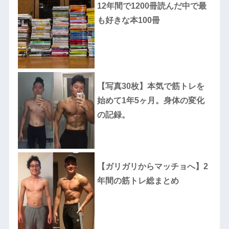
12年間で1200冊読んだ中で最
も好きな本100冊
【写真30枚】本気で筋トレを
始めて1年5ヶ月。身体の変化
の記録。
【ガリガリからマッチョへ】2
年間の筋トレ総まとめ