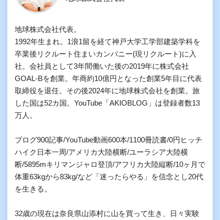
地球株式会社代表。

1992年生まれ。1浪1留を経て神戸大学工学部建築学科を
卒業後リクルート住まいカンパニー(現リクルート)に入
社。会社員として3年間働いた後の2019年に株式会社
GOAL-Bを創業。年商約10億円となった創業5年目に代表
取締役を退任。その後2024年に地球株式会社を創業。旅
した国は52カ国。YouTube「AKIOBLOG」は登録者数13
万人。

ブログ900記事/YouTube動画600本/1100冊読書/0円ヒッチ
ハイク日本一周/アメリカ大陸横断/ユーラシア大陸横
断/5895mキリマンジャロ登頂/アフリカ大陸縦断/10ヶ月で
体重63kgから83kg/など「迷ったらやる」を信念とし20代
を生きる。

32歳の現在は奈良県山添村に山を買って生き、日々実験