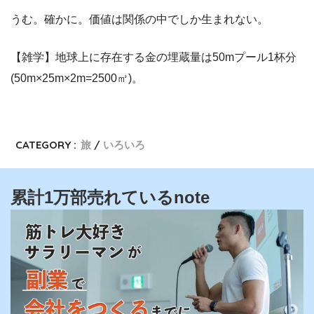
うむ。確かに。価値は関係の中でしか生まれない。
【雑学】地球上に存在する金の埋蔵量は50mプール1杯分
(50m×25m×2m=2500㎥)。
CATEGORY :
旅
いろいろ
累計1万部売れているnote