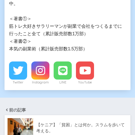
中。

＜著書①＞

筋トレ大好きサラリーマンが副業で会社をつくるまでに
行ったこと全て（累計販売部数1万部）

＜著書②＞

本気の副業術（累計販売部数1.5万部）
Twitter
Instagram
LINE
YouTube
前の記事
【ケニア】「貧困」とは何か。スラムを歩いて
考える。