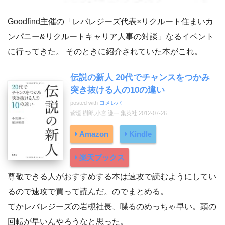
Goodfind主催の「レバレジーズ代表×リクルート住まいカ
ンパニー&リクルートキャリア人事の対談」なるイベント
に行ってきた。 そのときに紹介されていた本がこれ。
伝説の新人 20代でチャンスをつかみ
突き抜ける人の10の違い
posted with
ヨメレバ
紫垣 樹郎,小宮 謙一 集英社 2012-07-26
Amazon
Kindle
楽天ブックス
尊敬できる人がおすすめする本は速攻で読むようにしてい
るので速攻で買って読んだ。のでまとめる。
てかレバレジーズの岩槻社長、喋るのめっちゃ早い。頭の
回転が早いんやろうなと思った。