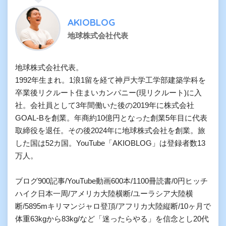
AKIOBLOG
地球株式会社代表
地球株式会社代表。

1992年生まれ。1浪1留を経て神戸大学工学部建築学科を
卒業後リクルート住まいカンパニー(現リクルート)に入
社。会社員として3年間働いた後の2019年に株式会社
GOAL-Bを創業。年商約10億円となった創業5年目に代表
取締役を退任。その後2024年に地球株式会社を創業。旅
した国は52カ国。YouTube「AKIOBLOG」は登録者数13
万人。

ブログ900記事/YouTube動画600本/1100冊読書/0円ヒッチ
ハイク日本一周/アメリカ大陸横断/ユーラシア大陸横
断/5895mキリマンジャロ登頂/アフリカ大陸縦断/10ヶ月で
体重63kgから83kg/など「迷ったらやる」を信念とし20代